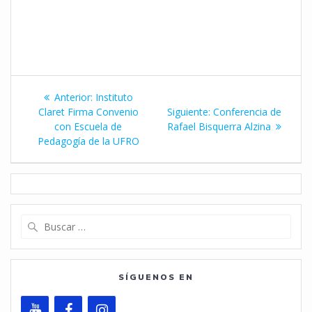
Navegación
Entrada
Anterior:
Instituto
de
anterior:
Siguiente
Claret Firma Convenio
Siguiente:
Conferencia de
entrada:
con Escuela de
Rafael Bisquerra Alzina
entradas
Pedagogía de la UFRO
Buscar:
SÍGUENOS EN