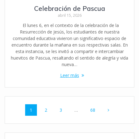
Celebración de Pascua
abril 15, 2026
El lunes 6, en el contexto de la celebración de la
Resurrección de Jesús, los estudiantes de nuestra
comunidad educativa vivieron un significativo espacio de
encuentro durante la mañana en sus respectivas salas. En
esta instancia, se les invitó a compartir e intercambiar
huevitos de Pascua, resaltando el sentido de alegría y vida
nueva…
Leer más
Navegación
Página
Página
Página
Página
1
2
3
…
68
de
entradas