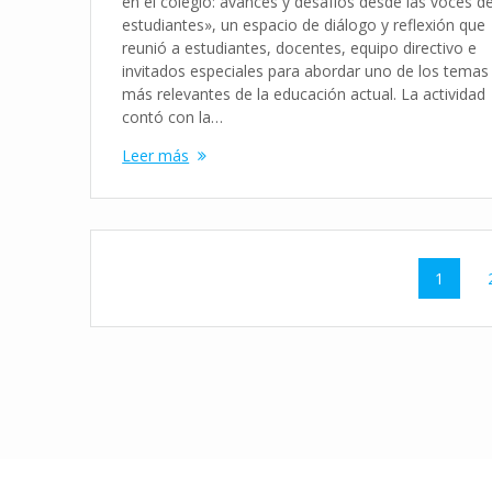
en el colegio: avances y desafíos desde las voces de
estudiantes», un espacio de diálogo y reflexión que
reunió a estudiantes, docentes, equipo directivo e
invitados especiales para abordar uno de los temas
más relevantes de la educación actual. La actividad
contó con la…
Leer más
Navegación
Página
1
de
entradas