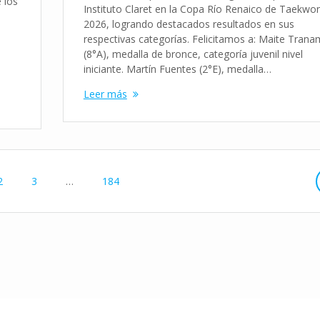
 los
Instituto Claret en la Copa Río Renaico de Taekwo
2026, logrando destacados resultados en sus
respectivas categorías. Felicitamos a: Maite Tranam
(8°A), medalla de bronce, categoría juvenil nivel
iniciante. Martín Fuentes (2°E), medalla…
Leer más
Página
Página
Página
2
3
…
184