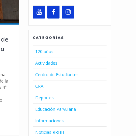
CATEGORÍAS
 de
ea
120 años
Actividades
Centro de Estudiantes
una
de la
CRA
y 4°
Deportes
lo
d
Educación Parvularia
Informaciones
Noticias RRHH