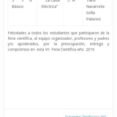
Básico
Eléctrica”
Navarrete
Sofía
Palacios
Felicidades a todos los estudiantes que participaron de la
feria científica, al equipo organizador, profesores y padres
y/o apoderados, por la preocupación, entrega y
compromiso en esta VII Feria Científica año 2019.
Navegación
Siguiente
Siguiente:
Profesora del