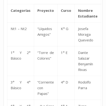
Categorías
Proyecto
Curso
Nombre
Estudiante
Nt1 – Nt2
“Líquidos
K° G
Josefa
Amigos”
Moraga
Quevedo
1° Y 2°
“Torre de
1° E
Dante
Básico
Colores”
Salazar
Benjamín
Rivas
3° Y 4°
“Corriente
4° D
Rodolfo
Básico
con
Parra
Papas”
5° Y 6°
“La Casa
5° A
Tiare