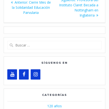
Entrada
Anterior:
Cierre Mes de
de
entrada:
Instituto Claret Becada a
anterior:
la Solidaridad Educación
Nottingham en
Parvularia
entradas
Inglaterra
Buscar:
SÍGUENOS EN
CATEGORÍAS
120 años