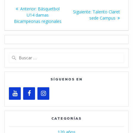
Navegación
Entrada
Anterior:
Básquetbol
Siguiente
Siguiente:
Talento Claret
de
anterior:
U14 damas
entrada:
sede Campus
Bicampeonas regionales
entradas
Buscar:
SÍGUENOS EN
CATEGORÍAS
120 años