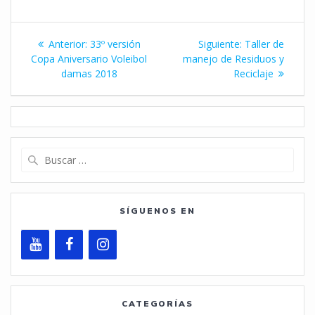
Navegación
Entrada
Siguiente
Anterior:
33º versión
Siguiente:
Taller de
de
anterior:
entrada:
Copa Aniversario Voleibol
manejo de Residuos y
damas 2018
Reciclaje
entradas
Buscar:
SÍGUENOS EN
CATEGORÍAS