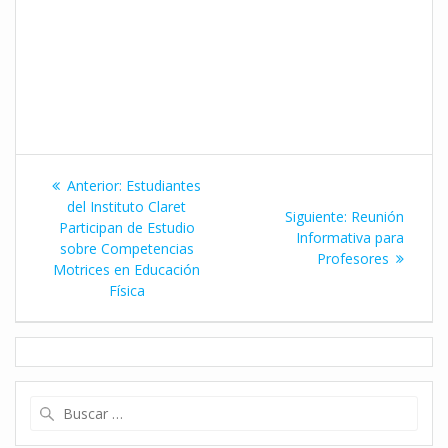
Navegación
Entrada
Anterior:
Estudiantes
de
anterior:
del Instituto Claret
Siguiente
Siguiente:
Reunión
Participan de Estudio
entrada:
Informativa para
entradas
sobre Competencias
Profesores
Motrices en Educación
Física
Buscar: