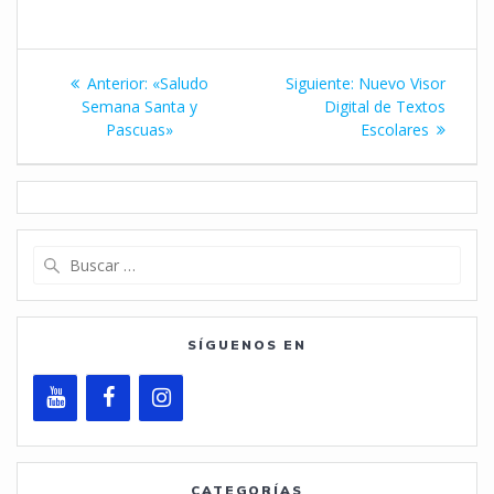
Navegación
Entrada
Siguiente
Anterior:
«Saludo
Siguiente:
Nuevo Visor
de
anterior:
entrada:
Semana Santa y
Digital de Textos
Pascuas»
Escolares
entradas
Buscar:
SÍGUENOS EN
CATEGORÍAS