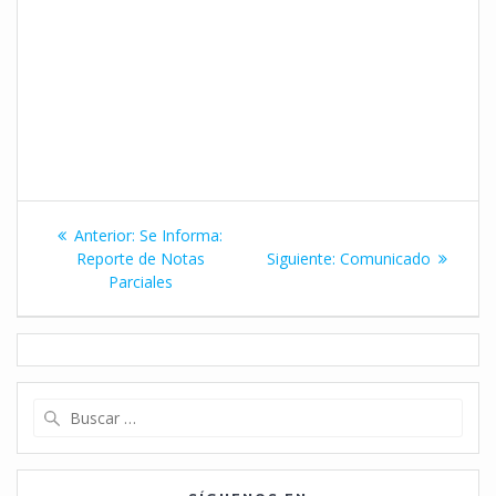
Navegación
Entrada
Anterior:
Se Informa:
de
anterior:
Siguiente
Reporte de Notas
Siguiente:
Comunicado
entrada:
Parciales
entradas
Buscar: