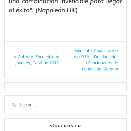
una combinación invencible para llegar
al éxito". (Napoleón Hill)
Navegación
Siguiente
Siguiente:
Capacitación
de
Entrada
entrada:
Anterior:
Encuentro de
uso DEA – Desfibrilador
anterior:
jóvenes, Carahue 2019
a Funcionarios de
entradas
Fundación Claret
Buscar:
SÍGUENOS EN