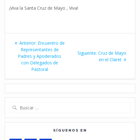
¡Viva la Santa Cruz de Mayo , Viva!
Navegación
Entrada
Anterior:
Encuentro de
de
anterior:
Representantes de
Siguiente
Siguiente:
Cruz de Mayo
Padres y Apoderados
entrada:
en el Claret
entradas
con Delegados de
Pastoral
Buscar:
SÍGUENOS EN