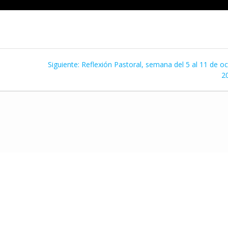
Siguiente
Siguiente:
Reflexión Pastoral, semana del 5 al 11 de o
entrada:
2