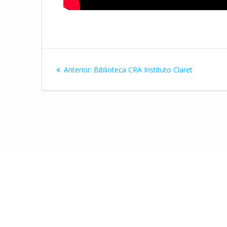
Navegación
Entrada
Anterior:
Biblioteca CRA Instituto Claret
de
anterior:
entradas