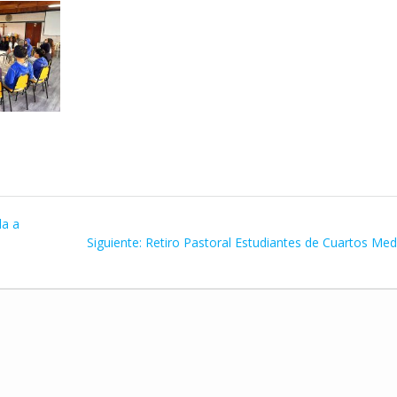
la a
Siguiente
Siguiente:
Retiro Pastoral Estudiantes de Cuartos Med
entrada: