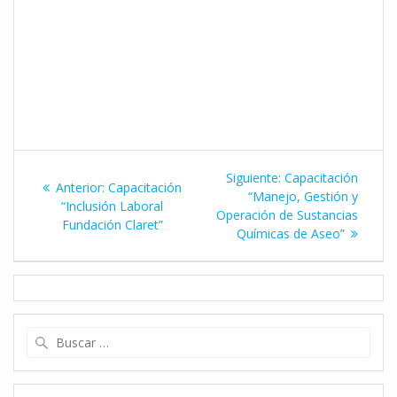
Navegación
Siguiente
Siguiente:
Capacitación
Entrada
Anterior:
Capacitación
de
entrada:
“Manejo, Gestión y
anterior:
“Inclusión Laboral
Operación de Sustancias
Fundación Claret”
entradas
Químicas de Aseo”
Buscar: