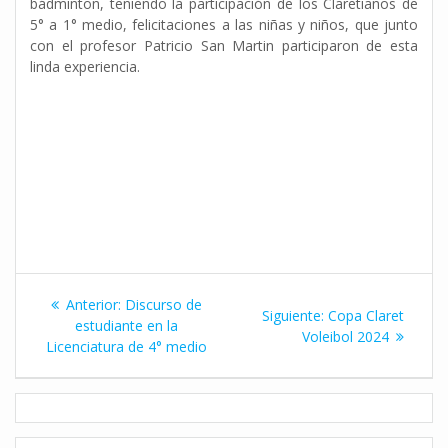
bádminton, teniendo la participación de los Claretianos de
5° a 1° medio, felicitaciones a las niñas y niños, que junto
con el profesor Patricio San Martin participaron de esta
linda experiencia.
Navegación
Entrada
Anterior:
Discurso de
Siguiente
Siguiente:
Copa Claret
de
anterior:
estudiante en la
entrada:
Voleibol 2024
Licenciatura de 4° medio
entradas