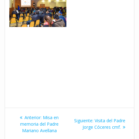
Navegación
Entrada
Anterior:
Misa en
Siguiente
Siguiente:
Visita del Padre
de
anterior:
memoria del Padre
entrada:
Jorge Cóceres cmf.
Mariano Avellana