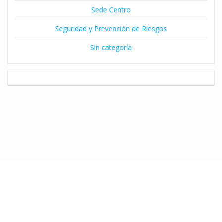
Sede Centro
Seguridad y Prevención de Riesgos
Sin categoría
© 2026 Instituto Claret de Temuco. Desarrollado por Natalia Díaz
utilizando WordPress y el
Tema Mesmerize