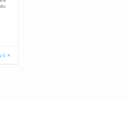
mana
dio
y G