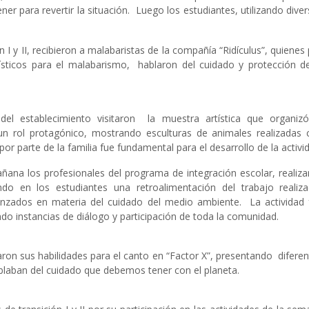
r para revertir la situación. Luego los estudiantes, utilizando dive
I y II, recibieron a malabaristas de la compañía “Ridículus”, quienes
sticos para el malabarismo, hablaron del cuidado y protección de
l establecimiento visitaron la muestra artística que organizó
n rol protagónico, mostrando esculturas de animales realizadas 
or parte de la familia fue fundamental para el desarrollo de la activi
ñana los profesionales del programa de integración escolar, realiz
do en los estudiantes una retroalimentación del trabajo realiza
anzados en materia del cuidado del medio ambiente. La actividad 
do instancias de diálogo y participación de toda la comunidad.
raron sus habilidades para el canto en “Factor X”, presentando difere
ablaban del cuidado que debemos tener con el planeta.