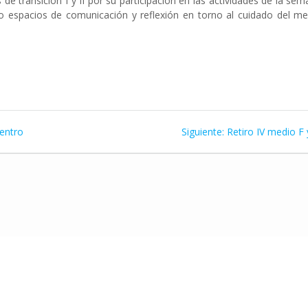
 de transición I y II por su participación en las actividades de la se
do espacios de comunicación y reflexión en torno al cuidado del me
Siguiente
entro
Siguiente:
Retiro IV medio F 
entrada: