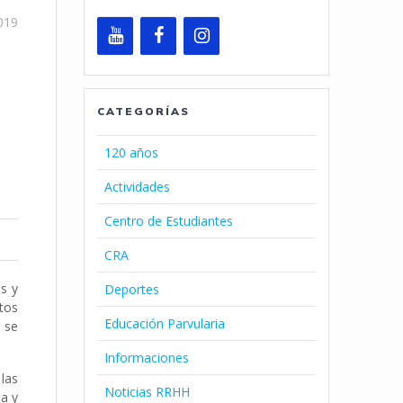
019
CATEGORÍAS
120 años
Actividades
Centro de Estudiantes
CRA
s y
Deportes
tos
Educación Parvularia
s se
Informaciones
 las
Noticias RRHH
ta y