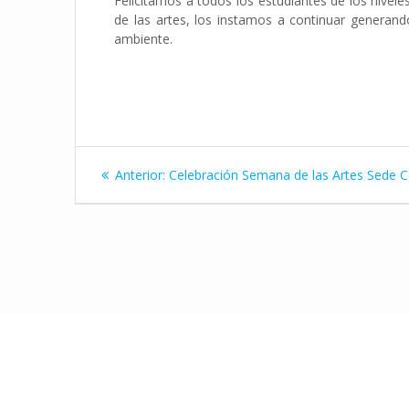
Felicitamos a todos los estudiantes de los niveles
de las artes, los instamos a continuar generan
ambiente.
Navegación
Entrada
Anterior:
Celebración Semana de las Artes Sede C
de
anterior:
entradas