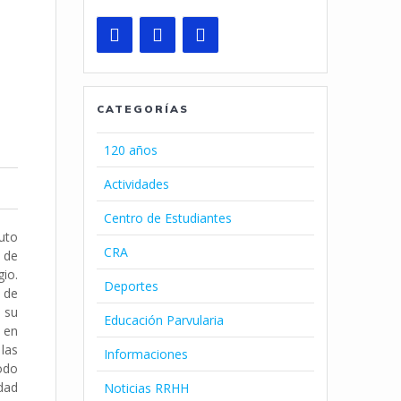
CATEGORÍAS
120 años
Actividades
Centro de Estudiantes
tuto
CRA
l de
gio.
Deportes
s de
e su
Educación Parvularia
 en
las
Informaciones
modo
idad
Noticias RRHH