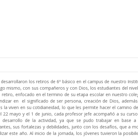
desarrollaron los retiros de 6º básico en el campus de nuestro Insti
igo mismo, con sus compañeros y con Dios, los estudiantes del nive
n retiro, enfocado en el termino de su etapa escolar en nuestro cole
fundizar en el significado de ser persona, creación de Dios, ademá
los la viven en su cotidianeidad, lo que les permite hacer el camino d
el 22 mayo y el 1 de junio, cada profesor jefe acompañó a su curso
l desarrollo de la actividad, ya que se pudo trabajar en base a 
ntes, sus fortalezas y debilidades, junto con los desafíos, que a 
izar este año. Al inicio de la jornada, los jóvenes tuvieron la posibil