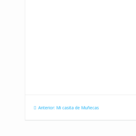
Navegación
Entrada
Anterior:
Mi casita de Muñecas
de
anterior:
entradas