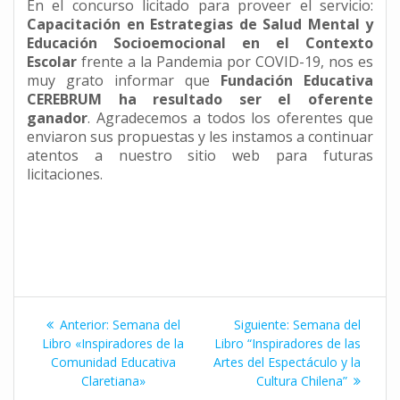
En el concurso licitado para proveer el servicio:
Capacitación en Estrategias de Salud Mental y
Educación Socioemocional en el Contexto
Escolar
frente a la Pandemia por COVID-19, nos es
muy grato informar que
Fundación Educativa
CEREBRUM
ha resultado ser el oferente
ganador
. Agradecemos a todos los oferentes que
enviaron sus propuestas y les instamos a continuar
atentos a nuestro sitio web para futuras
licitaciones.
Navegación
Entrada
Siguiente
Anterior:
Semana del
Siguiente:
Semana del
de
anterior:
entrada:
Libro «Inspiradores de la
Libro “Inspiradores de las
Comunidad Educativa
Artes del Espectáculo y la
entradas
Claretiana»
Cultura Chilena”