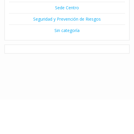
Sede Centro
Seguridad y Prevención de Riesgos
Sin categoría
© 2026 Instituto Claret de Temuco. Desarrollado por Natalia Díaz
utilizando WordPress y el
Tema Mesmerize