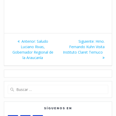
Navegación
Entrada
Siguiente
Anterior:
Saludo
Siguiente:
Hrno.
de
anterior:
entrada:
Luciano Rivas,
Fernando Kuhn Visita
Gobernador Regional de
Instituto Claret Temuco
entradas
la Araucanía
Buscar:
SÍGUENOS EN