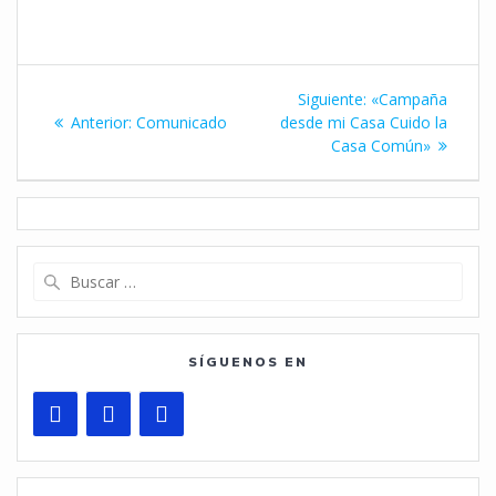
Navegación
Siguiente
Siguiente:
«Campaña
de
Entrada
entrada:
Anterior:
Comunicado
desde mi Casa Cuido la
anterior:
Casa Común»
entradas
Buscar:
SÍGUENOS EN