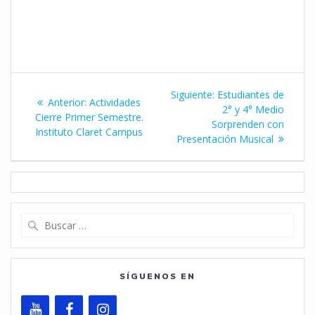
Navegación
Siguiente
Siguiente:
Estudiantes de
Entrada
Anterior:
Actividades
de
entrada:
2° y 4° Medio
anterior:
Cierre Primer Semestre.
Sorprenden con
Instituto Claret Campus
entradas
Presentación Musical
Buscar:
SÍGUENOS EN