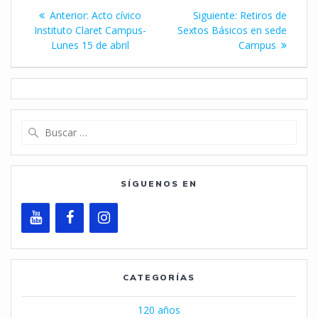
Navegación
Entrada
Siguiente
Anterior:
Acto cívico
Siguiente:
Retiros de
de
anterior:
entrada:
Instituto Claret Campus-
Sextos Básicos en sede
Lunes 15 de abril
Campus
entradas
Buscar:
SÍGUENOS EN
CATEGORÍAS
120 años