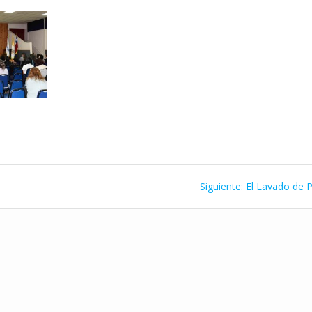
Siguiente
Siguiente:
El Lavado de P
entrada: