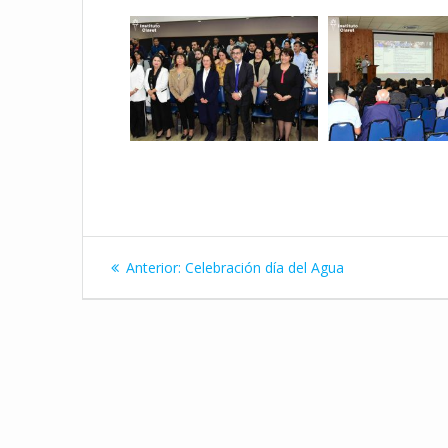
Navegación
Entrada
Anterior:
Celebración día del Agua
de
anterior:
entradas