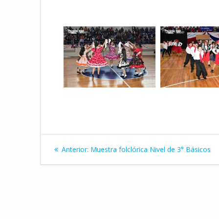
Navegación
Entrada
Anterior:
Muestra folclórica Nivel de 3° Básicos
de
anterior:
entradas