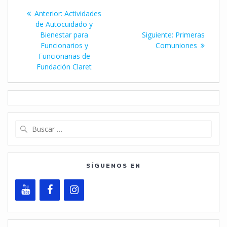
Navegación
Entrada
Anterior:
Actividades
de
anterior:
de Autocuidado y
Siguiente
Bienestar para
Siguiente:
Primeras
entradas
entrada:
Funcionarios y
Comuniones
Funcionarias de
Fundación Claret
Buscar:
SÍGUENOS EN