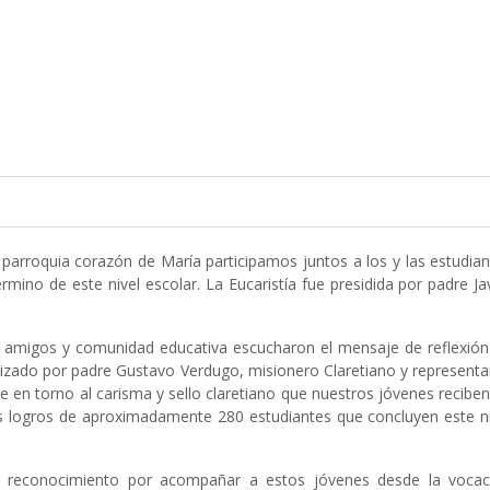
a parroquia corazón de María participamos juntos a los y las estudia
rmino de este nivel escolar. La Eucaristía fue presidida por padre Ja
 amigos y comunidad educativa escucharon el mensaje de reflexión
ealizado por padre Gustavo Verdugo, misionero Claretiano y represent
je en torno al carisma y sello claretiano que nuestros jóvenes recibe
s logros de aproximadamente 280 estudiantes que concluyen este ni
vo reconocimiento por acompañar a estos jóvenes desde la vocac