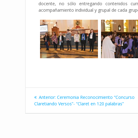
docente, no sólo entregando contenidos curri
acompañamiento individual y grupal de cada grup
Navegación
Entrada
Anterior:
Ceremonia Reconocimiento “Concurso
de
anterior:
Claretiando Versos”- “Claret en 120 palabras”
entradas