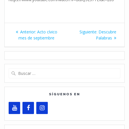
Navegación
Entrada
Siguiente
Anterior:
Acto cívico
Siguiente:
Descubre
de
anterior:
entrada:
mes de septiembre
Palabras
entradas
Buscar:
SÍGUENOS EN