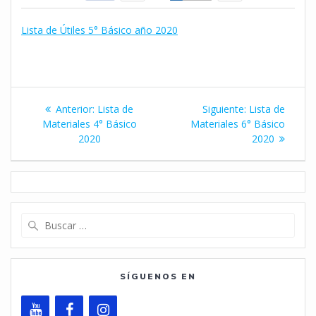
Lista de Útiles 5° Básico año 2020
Navegación
Entrada
Siguiente
Anterior:
Lista de
Siguiente:
Lista de
de
anterior:
entrada:
Materiales 4° Básico
Materiales 6° Básico
2020
2020
entradas
Buscar:
SÍGUENOS EN