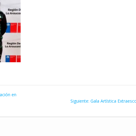
pación en
Siguiente
Siguiente:
Gala Artística Extraesc
entrada: