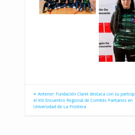
Navegación
Entrada
Anterior:
Fundación Claret destaca con su partici
de
anterior:
el XIV Encuentro Regional de Comités Paritarios en
Universidad de La Frontera
entradas