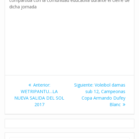
compartida con la comunidad educativa durante el cierre de
dicha jornada
Navegación
Entrada
Siguiente
Anterior:
Siguiente:
Voleibol damas
de
anterior:
entrada:
WETRIPANTU…LA
sub 12, Campeonas
NUEVA SALIDA DEL SOL
Copa Armando Dufey
entradas
2017
Blanc