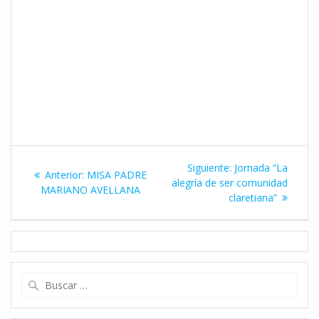
Navegación
Siguiente
Siguiente:
Jornada “La
Entrada
Anterior:
MISA PADRE
de
entrada:
alegría de ser comunidad
anterior:
MARIANO AVELLANA
claretiana”
entradas
Buscar: