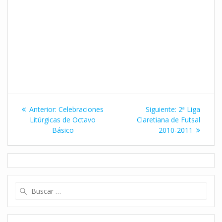
Navegación
Entrada
Siguiente
Anterior:
Celebraciones
Siguiente:
2ª Liga
de
anterior:
entrada:
Litúrgicas de Octavo
Claretiana de Futsal
Básico
2010-2011
entradas
Buscar: