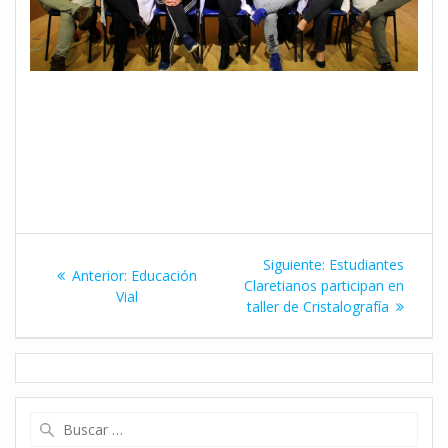
Navegación
Siguiente
Siguiente:
Estudiantes
Entrada
Anterior:
Educación
de
entrada:
Claretianos participan en
anterior:
Vial
taller de Cristalografía
entradas
Buscar: