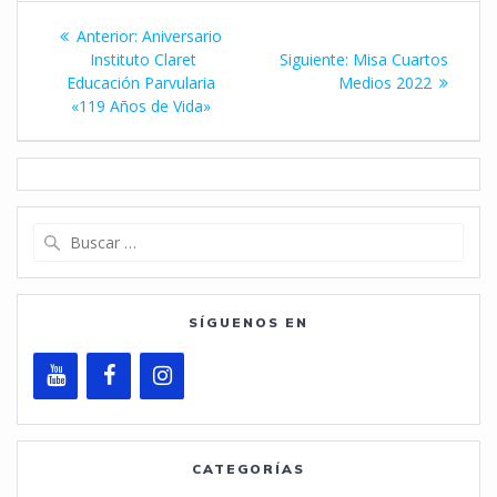
Navegación
Entrada
Anterior:
Aniversario
de
anterior:
Siguiente
Instituto Claret
Siguiente:
Misa Cuartos
entrada:
Educación Parvularia
Medios 2022
entradas
«119 Años de Vida»
Buscar:
SÍGUENOS EN
CATEGORÍAS