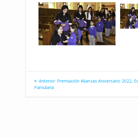
Navegación
Entrada
Anterior:
Premiación Alianzas Aniversario 2022, E
de
anterior:
Parvularia
entradas