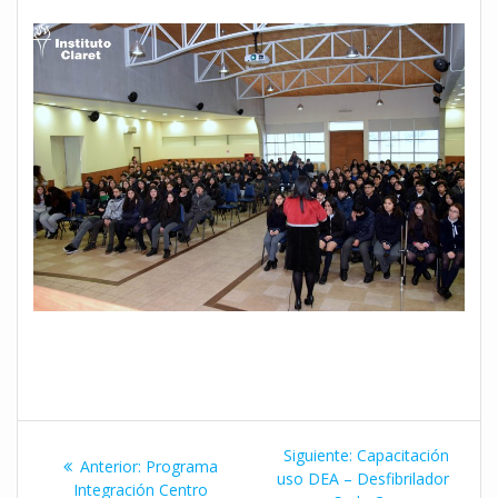
Navegación
Siguiente
Siguiente:
Capacitación
Entrada
Anterior:
Programa
de
entrada:
uso DEA – Desfibrilador
anterior:
Integración Centro