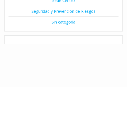
Sede Centro
Seguridad y Prevención de Riesgos
Sin categoría
© 2026 Instituto Claret de Temuco. Desarrollado por Natalia Díaz
utilizando WordPress y el
Tema Mesmerize