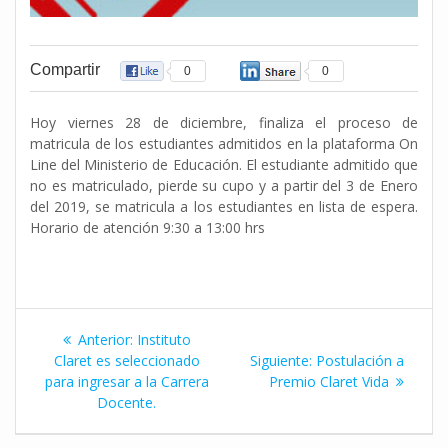
Compartir
0
0
Hoy viernes 28 de diciembre, finaliza el proceso de
matricula de los estudiantes admitidos en la plataforma On
Line del Ministerio de Educación. El estudiante admitido que
no es matriculado, pierde su cupo y a partir del 3 de Enero
del 2019, se matricula a los estudiantes en lista de espera.
Horario de atención 9:30 a 13:00 hrs
Navegación
Entrada
Anterior:
Instituto
de
anterior:
Siguiente
Claret es seleccionado
Siguiente:
Postulación a
entrada:
para ingresar a la Carrera
Premio Claret Vida
entradas
Docente.