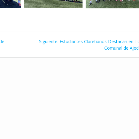
Siguiente
 de
Siguiente:
Estudiantes Claretianos Destacan en T
entrada:
Comunal de Ajed