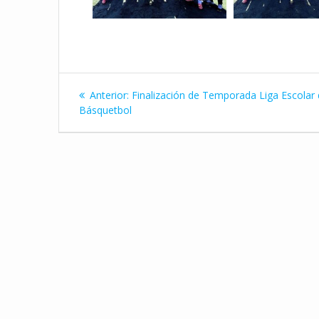
Navegación
Entrada
Anterior:
Finalización de Temporada Liga Escolar
de
anterior:
Básquetbol
entradas