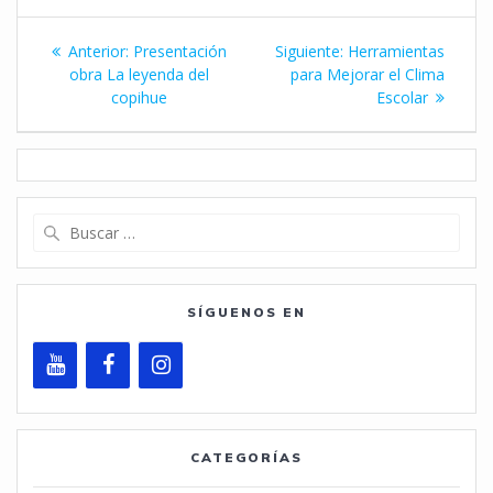
Navegación
Entrada
Siguiente
Anterior:
Presentación
Siguiente:
Herramientas
de
anterior:
entrada:
obra La leyenda del
para Mejorar el Clima
copihue
Escolar
entradas
Buscar:
SÍGUENOS EN
CATEGORÍAS