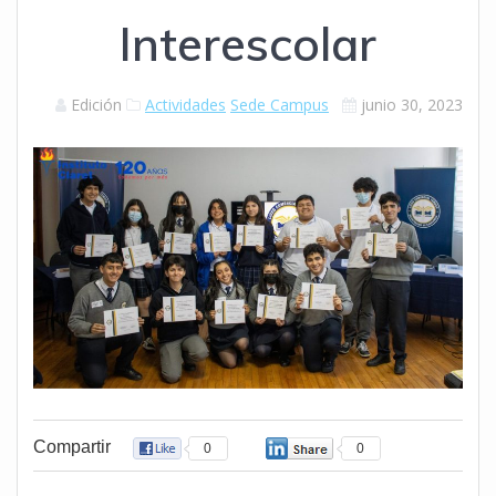
Interescolar
Edición
Actividades
Sede Campus
junio 30, 2023
Compartir
0
0