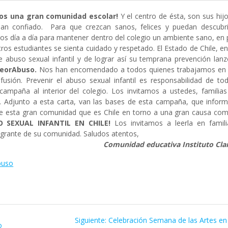
mos una gran comunidad escolar!
Y el centro de ésta, son sus hij
han confiado. Para que crezcan sanos, felices y puedan descubri
os día a día para mantener dentro del colegio un ambiente sano, en
ros estudiantes se sienta cuidado y respetado. El Estado de Chile, e
de abuso sexual infantil y de lograr así su temprana prevención lan
PeorAbuso.
Nos han encomendado a todos quienes trabajamos en 
usión. Prevenir el abuso sexual infantil es responsabilidad de tod
mpaña al interior del colegio. Los invitamos a ustedes, familias
n. Adjunto a esta carta, van las bases de esta campaña, que inform
 esta gran comunidad que es Chile en torno a una gran causa com
O SEXUAL INFANTIL EN CHILE!
Los invitamos a leerla en famili
egrante de su comunidad. Saludos atentos,
Comunidad educativa Instituto Clar
Abuso
Siguiente
Siguiente:
Celebración Semana de las Artes en
o