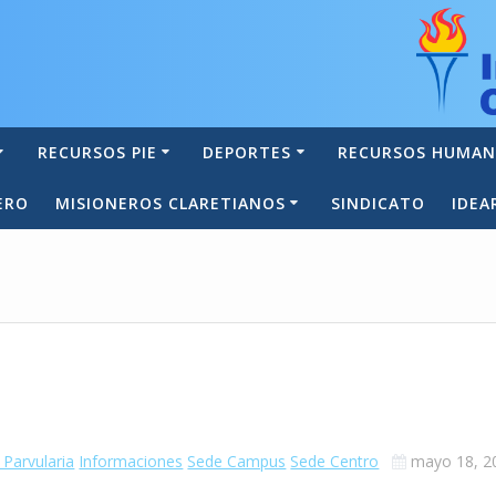
RECURSOS PIE
DEPORTES
RECURSOS HUMA
ERO
MISIONEROS CLARETIANOS
SINDICATO
IDEA
 Parvularia
Informaciones
Sede Campus
Sede Centro
mayo 18, 2