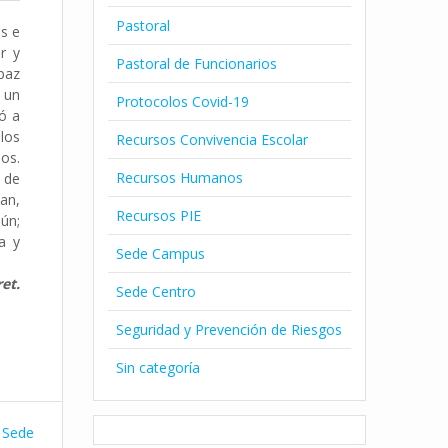
Pastoral
os e
r y
Pastoral de Funcionarios
 paz
n un
Protocolos Covid-19
zó a
los
Recursos Convivencia Escolar
os.
Recursos Humanos
 de
an,
Recursos PIE
ún;
a y
Sede Campus
et.
Sede Centro
Seguridad y Prevención de Riesgos
Sin categoría
 Sede