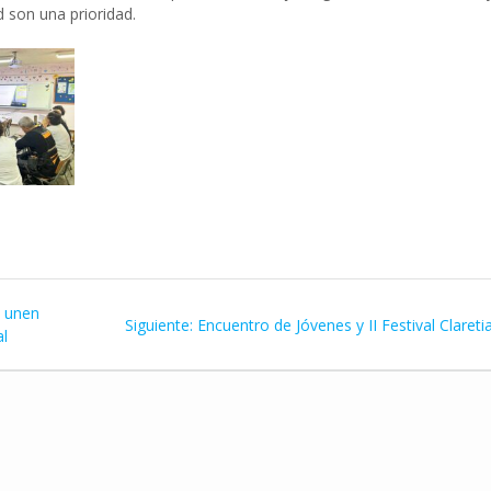
 son una prioridad.
e unen
Siguiente
Siguiente:
Encuentro de Jóvenes y II Festival Claret
al
entrada: