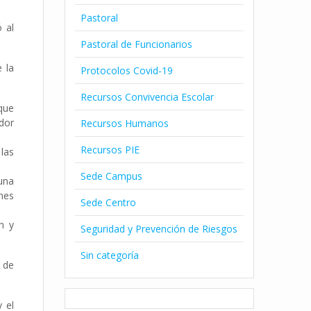
Pastoral
 al
Pastoral de Funcionarios
 la
Protocolos Covid-19
Recursos Convivencia Escolar
que
ador
Recursos Humanos
Recursos PIE
 las
Sede Campus
una
ones
Sede Centro
n y
Seguridad y Prevención de Riesgos
Sin categoría
 de
 el