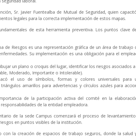
 seguridad laboral.
ción, Sr. Javier Fuentealba de Mutual de Seguridad, quien capacitó
mientos legales para la correcta implementación de estos mapas.
fundamentales de esta herramienta preventiva. Los puntos clave de
a de Riesgos es una representación gráfica de un área de trabajo 
 y enfermedades. Su implementación es una obligación para el emple
bujar un plano o croquis del lugar, identificar los riesgos asociados a
erable, Moderado, Importante o Intolerable).
có el uso de símbolos, formas y colores universales para 
triángulos amarillos para advertencias y círculos azules para acci
mportancia de la participación activa del comité en la elaboració
 responsabilidades de la entidad empleadora.
aritario de la sede Campus comenzará el proceso de levantamiento
esgos en puntos visibles de la institución.
 con la creación de espacios de trabajo seguros, donde la salud y