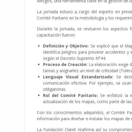
Riesgos, una herramienta clave en la gestión de la
La jornada estuvo a cargo del experto en preven
Comité Paritario en la metodología y los requeri
Durante la jornada, se revisaron los aspectos 
capacitación fueron:
Definición y Objetivo:
Se explicó que el Map
identifica peligros para prevenir accidentes
según el Decreto Supremo N°44.
Proceso de Creación:
La elaboración exige di
tareas y asignarles un nivel de criticidad (Tol
Lenguaje Visual Estandarizado:
Se desta
comunicación efectiva. Por ejemplo, se usan 
obligatorias.
Rol del Comité Paritario:
Se enfatizó la i
actualización de los mapas, como parte de las
Con los conocimientos adquiridos, el Comité P
información para diseñar e instalar los mapas de ri
La Fundación Claret reafirma así su compromiso