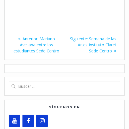
Navegación
Entrada
Siguiente
Anterior:
Mariano
Siguiente:
Semana de las
de
anterior:
entrada:
Avellana entre los
Artes Instituto Claret
estudiantes Sede Centro
Sede Centro
entradas
Buscar:
SÍGUENOS EN