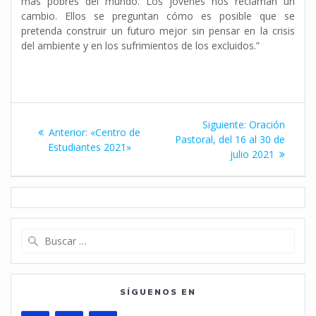
más pobres del mundo. Los jóvenes nos reclaman un
cambio. Ellos se preguntan cómo es posible que se
pretenda construir un futuro mejor sin pensar en la crisis
del ambiente y en los sufrimientos de los excluidos.”
Navegación
Siguiente
Siguiente:
Oración
Entrada
Anterior:
«Centro de
de
entrada:
Pastoral, del 16 al 30 de
anterior:
Estudiantes 2021»
julio 2021
entradas
Buscar:
SÍGUENOS EN