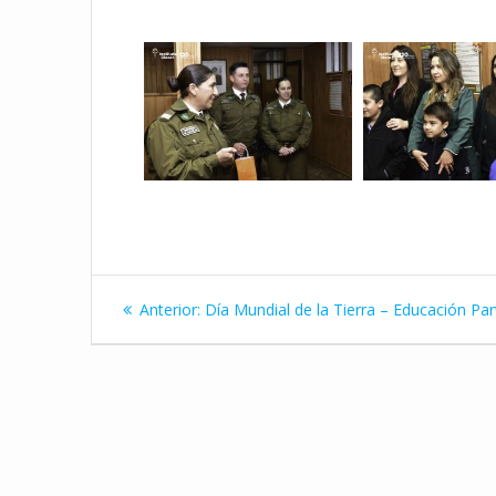
Navegación
Entrada
Anterior:
Día Mundial de la Tierra – Educación Par
de
anterior:
entradas