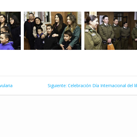
Siguiente
vularia
Siguiente:
Celebración Día Internacional del l
entrada: