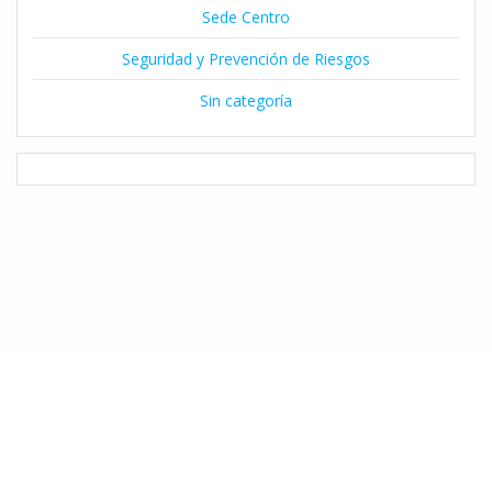
Sede Centro
Seguridad y Prevención de Riesgos
Sin categoría
© 2026 Instituto Claret de Temuco. Desarrollado por Natalia Díaz
utilizando WordPress y el
Tema Mesmerize