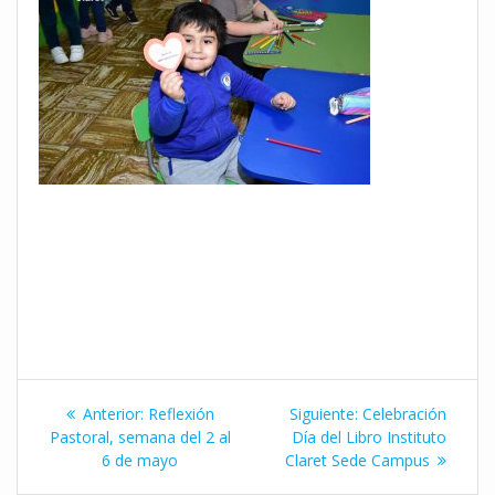
Navegación
Entrada
Siguiente
Anterior:
Reflexión
Siguiente:
Celebración
de
anterior:
entrada:
Pastoral, semana del 2 al
Día del Libro Instituto
6 de mayo
Claret Sede Campus
entradas