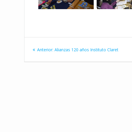
Navegación
Entrada
Anterior:
Alianzas 120 años Instituto Claret
de
anterior:
entradas