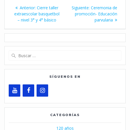
Navegación
Entrada
Siguiente
Anterior:
Cierre taller
Siguiente:
Ceremonia de
de
anterior:
entrada:
extraescolar basquetbol
promoción- Educación
– nivel 3° y 4° básico
parvularia
entradas
Buscar:
SÍGUENOS EN
CATEGORÍAS
120 años