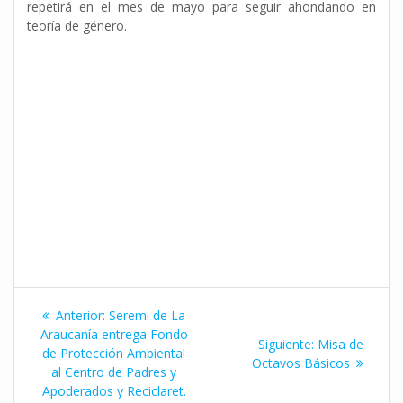
repetirá en el mes de mayo para seguir ahondando en
teoría de género.
Navegación
Entrada
Anterior:
Seremi de La
de
anterior:
Araucanía entrega Fondo
Siguiente
Siguiente:
Misa de
de Protección Ambiental
entrada:
Octavos Básicos
entradas
al Centro de Padres y
Apoderados y Reciclaret.