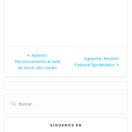
Navegación
Entrada
Anterior:
Siguiente
Siguiente:
Reunión
de
anterior:
Reconocimiento al nivel
entrada:
Pastoral Apoderados
de tercer año medio
entradas
Buscar:
SÍGUENOS EN